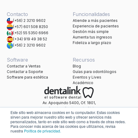
Contacto
Funcionalidades
(+56) 2 3210 9602
Atiende a más pacientes
Experiencia de pacientes
(+57) 601 508 8250
Gestión más simple
(+52) 55 5350 6966
Aumenta tus ingresos
(+34) 919 49 38 52
Fideliza a largo plazo
(+56) 2 3210 9602
Software
Recursos
Contactar a Ventas
Blog
Contactar a Soporte
Guías para odontólogos
Software para estética
Eventos y Lives
Académico
Av. Apoquindo 5400, Of. 1801,
Las Condes, Santiago de Chile.
Este sitio web almacena cookies en tu computador. Estas cookies
Una marca de Healthatom.
sirven para mejorar nuestro sitio web y ofrecer servicios más
personalizados, tanto en este sitio web como a través de otras redes.
Para conocer más acerca de las cookies que utilizamos, revisa
nuestra
Política de privacidad.
soporte@dentalink.net