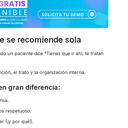
ue se recomiende sola
do un paciente dice “Tienes que ir ahí, te tratan
ión, el trato y la organización interna.
n gran diferencia:
isa.
os respetuoso.
r (¡y por qué!).