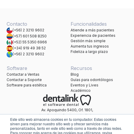
Contacto
Funcionalidades
(+56) 2 3210 9602
Atiende a más pacientes
Experiencia de pacientes
(+57) 601 508 8250
Gestión más simple
(+52) 55 5350 6966
Aumenta tus ingresos
(+34) 919 49 38 52
Fideliza a largo plazo
(+56) 2 3210 9602
Software
Recursos
Contactar a Ventas
Blog
Contactar a Soporte
Guías para odontólogos
Software para estética
Eventos y Lives
Académico
Av. Apoquindo 5400, Of. 1801,
Las Condes, Santiago de Chile.
Este sitio web almacena cookies en tu computador. Estas cookies
Una marca de Healthatom.
sirven para mejorar nuestro sitio web y ofrecer servicios más
personalizados, tanto en este sitio web como a través de otras redes.
Para conocer más acerca de las cookies que utilizamos, revisa