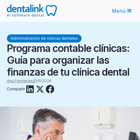
Menú
Funcionalidades
Admninistración de clínicas dentales
Novedades IA
Programa contable clínicas:
Planes
Guía para organizar las
Sobre nosotros
finanzas de tu clínica dental
Blog
Ana Fernández
3/6/2026
Compartir
Recursos
Latinoamérica
Ingresar
Solicita tu cotización