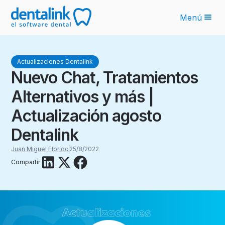
Menú
Funcionalidades
Actualizaciones Dentalink
Novedades IA
Nuevo Chat, Tratamientos
Planes
Alternativos y más |
Sobre nosotros
Actualización agosto
Blog
Dentalink
Juan Miguel Florido
25/8/2022
Recursos
Compartir
Latinoamérica
Ingresar
Solicita tu cotización