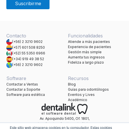
Contacto
Funcionalidades
(+56) 2 3210 9602
Atiende a más pacientes
Experiencia de pacientes
(+57) 601 508 8250
Gestión más simple
(+52) 55 5350 6966
Aumenta tus ingresos
(+34) 919 49 38 52
Fideliza a largo plazo
(+56) 2 3210 9602
Software
Recursos
Contactar a Ventas
Blog
Contactar a Soporte
Guías para odontólogos
Software para estética
Eventos y Lives
Académico
Av. Apoquindo 5400, Of. 1801,
Las Condes, Santiago de Chile.
Este sitio web almacena cookies en tu computador. Estas cookies
Una marca de Healthatom.