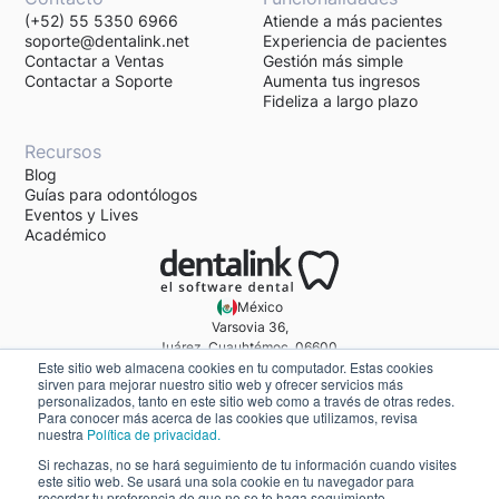
(+52) 55 5350 6966
Atiende a más pacientes
soporte@dentalink.net
Experiencia de pacientes
Contactar a Ventas
Gestión más simple
Contactar a Soporte
Aumenta tus ingresos
Fideliza a largo plazo
Recursos
Blog
Guías para odontólogos
Eventos y Lives
Académico
México
Varsovia 36,
Juárez, Cuauhtémoc, 06600,
Este sitio web almacena cookies en tu computador. Estas cookies
CDMX, México.
sirven para mejorar nuestro sitio web y ofrecer servicios más
Una marca de Healthatom.
personalizados, tanto en este sitio web como a través de otras redes.
Para conocer más acerca de las cookies que utilizamos, revisa
nuestra
Política de privacidad.
Políticas de Privacidad
Términos y Condiciones
Si rechazas, no se hará seguimiento de tu información cuando visites
Acuerdo de procesamiento de datos
este sitio web. Se usará una sola cookie en tu navegador para
Política General de Seguridad de la Información
recordar tu preferencia de que no se te haga seguimiento.