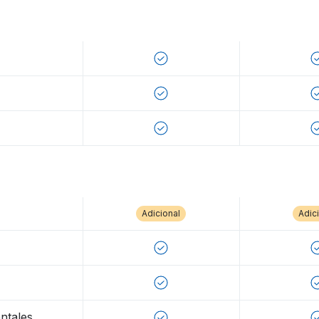
Adicional
Adic
ntales