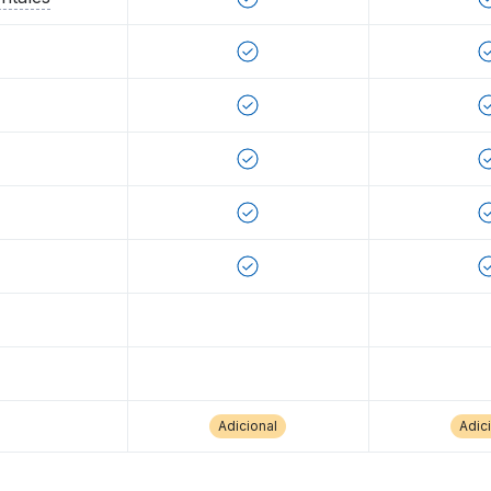
Adicional
Adic