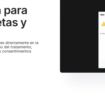
a para
etas y
les directamente en la
o del tratamiento,
os consentimientos