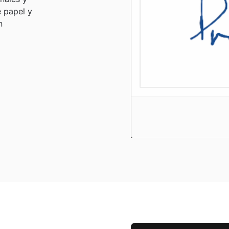
e papel y
n