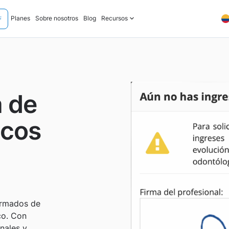
Planes
Sobre nosotros
Blog
Recursos
a de
icos
ormados de
co. Con
onales y